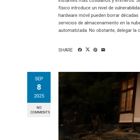
instantes más cotidianos y efímeros. S
físico introduce un nivel de vulnerabilid
hardware móvil pueden borrar décadas de
servicios de almacenamiento en la nube 
automatizada. No obstante, delegar la c
SHARE
SEP
8
2025
NO
COMMENTS